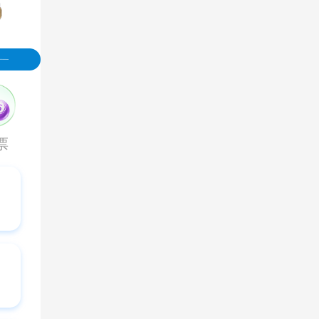
棋牌
体育
彩票